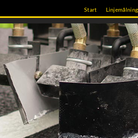
Start
Linjemålnin