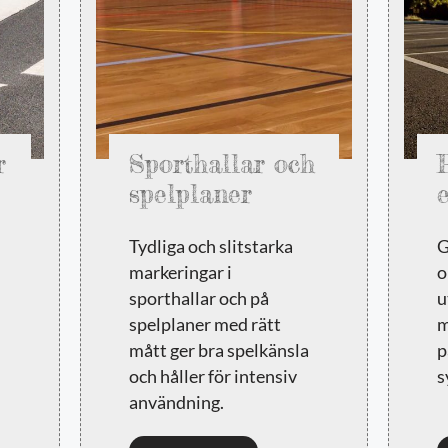
r
Sporthallar och
spelplaner
Tydliga och slitstarka
G
markeringar i
o
sporthallar och på
u
spelplaner med rätt
m
mått ger bra spelkänsla
p
och håller för intensiv
s
användning.