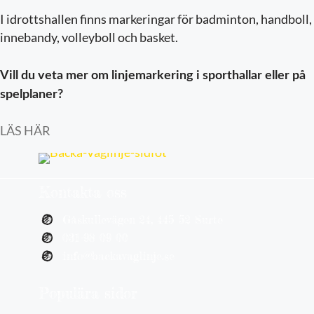
I idrottshallen finns markeringar för badminton, handboll,
innebandy, volleyboll och basket.
Vill du veta mer om linjemarkering i sporthallar eller på
spelplaner?
LÄS HÄR
Kontakta oss
Gåskullevägen 24, 445 52 Surte
031-98 09 00
info@backavaglinje.se
Populära sidor