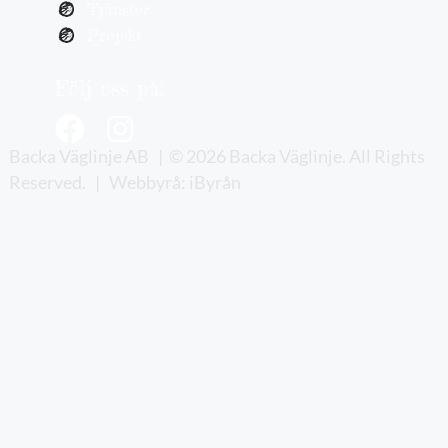
Tjänster
Projekt
Följ oss på:
Backa Väglinje AB | © 2026 Backa Väglinje. All Rights
Reserved. | Webbyrå: iByrån