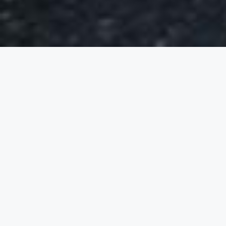
Varför är asfaltsmålning viktigt i
offentliga miljöer?
Mer säkerhet för barnen och personalen
Tydliga linjer och markeringar bidrar till ökad
säkerhet. På platser där många rör sig
samtidigt, som på skolgårdar och i lekparker,
hjälper linjemålning till att skapa struktur och
minska risken för olyckor.
Markeringar som stimulerar lek och inlärning
För barn i förskolor och skolor kan färg och
mönster på asfalten ha en pedagogisk